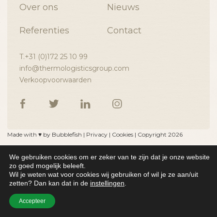
Over ons
Nieuws
Referenties
Contact
T.+31 (0)172 25 10 99
info@thermologisticsgroup.com
Verkoopvoorwaarden
Made with ♥ by
Bubblefish
|
Privacy
|
Cookies
|
Copyright 2026
We gebruiken cookies om er zeker van te zijn dat je onze website
zo goed mogelijk beleeft.
Wil je weten wat voor cookies wij gebruiken of wil je ze aan/uit
zetten? Dan kan dat in de
instellingen
.
Accepteer