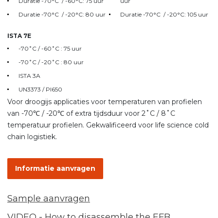
Duratie -70°C / -60°C: 75 uur
uur
Duratie -70°C / -20°C: 80 uur
Duratie -70°C / -20°C: 105 uur
ISTA 7E
-70˚C / -60˚C : 75 uur
-70˚C / -20˚C : 80 uur
ISTA 3A
UN3373 / PI650
Voor droogijs applicaties voor temperaturen van profielen
van -70℃ / -20℃ of extra tijdsduur voor 2˚C / 8˚C
temperatuur profielen. Gekwalificeerd voor life science cold
chain logistiek.
Informatie aanvragen
Sample aanvragen
VIDEO - How to disassemble the EFB