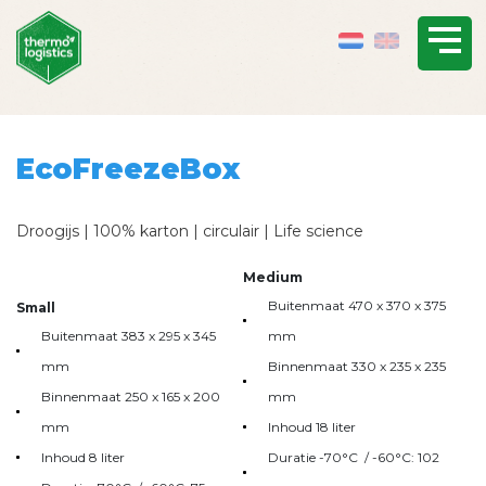
EcoFreezeBox
Droogijs | 100% karton | circulair | Life science
Medium
Buitenmaat 470 x 370 x 375
Small
Buitenmaat 383 x 295 x 345
mm
mm
Binnenmaat 330 x 235 x 235
Binnenmaat 250 x 165 x 200
mm
mm
Inhoud 18 liter
Inhoud 8 liter
Duratie -70°C / -60°C: 102